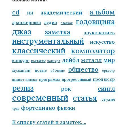
альбом
cd
академический
ИИ
годовщина
аранжировка
аудио
главная
джаз
заметка
звукозапись
инструментальный
искусство
классический
композитор
лейбл
мир
металл
конкурс
контакты
концерт
общество
музыкант
новые
обучение
оркестр
продюсер
программа
прогрессивный
пианист
плагиат
релиз
сингл
рок
современный
статья
студия
фортепиано
фьюжн
трио
К списку статей и заметок….