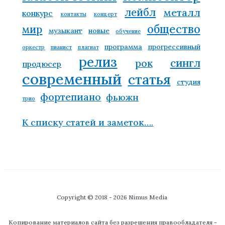
лейбл
металл
конкурс
контакты
концерт
общество
мир
музыкант
новые
обучение
программа
прогрессивный
оркестр
пианист
плагиат
релиз
сингл
рок
продюсер
современный
статья
студия
фортепиано
фьюжн
трио
К списку статей и заметок….
Copyright © 2018 - 2026 Nimus Media
Копирование материалов сайта без разрешения правообладателя -